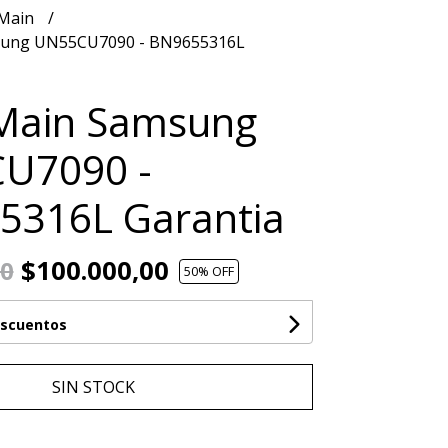
 Main
sung UN55CU7090 - BN9655316L
 Main Samsung
U7090 -
5316L Garantia
$100.000,00
00
50
% OFF
escuentos
SIN STOCK