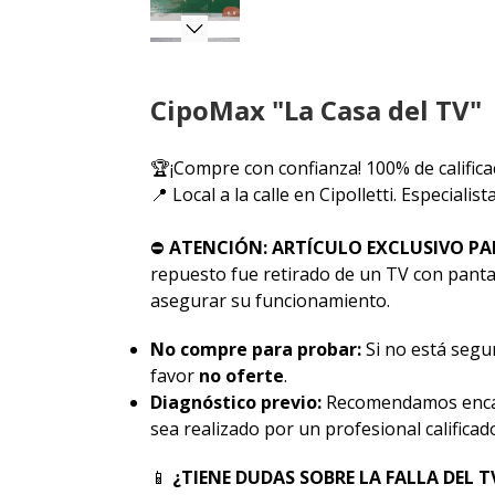
CipoMax "La Casa del TV"
🏆¡Compre con confianza! 100% de califica
📍 Local a la calle en Cipolletti. Especiali
⛔
ATENCIÓN: ARTÍCULO EXCLUSIVO PA
repuesto fue retirado de un TV con pantal
asegurar su funcionamiento.
No compre para probar:
Si no está segur
favor
no oferte
.
Diagnóstico previo:
Recomendamos encar
sea realizado por un profesional calificad
📱
¿TIENE DUDAS SOBRE LA FALLA DEL T