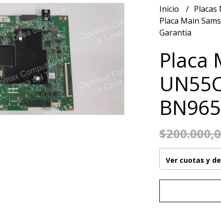
Inicio
Placas
Placa Main Sam
Garantia
Placa
UN55C
BN965
$200.000,
Ver cuotas y d