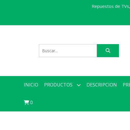
Repuestos de TVs, 
INICIO
PRODUCTOS
DESCRIPCION
PR
0