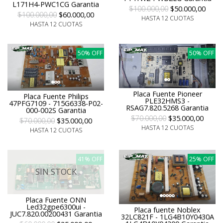
L171H4-PWC1CG Garantia
$100.000,00
$50.000,00
$100.000,00
$60.000,00
HASTA 12 CUOTAS
HASTA 12 CUOTAS
50% OFF
50% OFF
Placa Fuente Pioneer
Placa Fuente Philips
PLE32HMS3 -
47PFG7109 - 715G6338-P02-
RSAG7.820.5268 Garantia
000-002S Garantia
$70.000,00
$35.000,00
$70.000,00
$35.000,00
HASTA 12 CUOTAS
HASTA 12 CUOTAS
41% OFF
25% OFF
SIN STOCK
Placa Fuente ONN
Led32gpe6300ui -
Placa fuente Noblex
JUC7.820.00200431 Garantia
32LC821F - 1LG4B10Y0430A