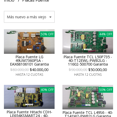
Inicio
Placas Fuente
50% OFF
44% OFF
Placa Fuente LG
Placa Fuente TCL L50P735 -
49UM7360PSA -
40-T12EWL-PWB2LG -
EAX68106101 Garantia
11602-500700 Garantia
$80.000,00
$40.000,00
$90.000,00
$50.000,00
HASTA 12 CUOTAS
HASTA 12 CUOTAS
40% OFF
50% OFF
Placa Fuente Hitachi CDH-
Placa Fuente TCL L49S6 - 40-
LE654KSMART24 - 40-
T141W2-PWB2LG Garantia