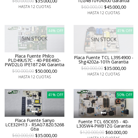
1LG4B10Y04300 Garantia
$60.000,00
$35.000,00
$60.000,00
$45.000,00
HASTA 12 CUOTAS
HASTA 12 CUOTAS
44% OFF
41% OFF
SIN STOCK
SIN STOCK
Placa Fuente Philco
Placa Fuente TCL L39S4900 -
PLD49US7C - 40-PBE49D-
Shg4202a-101h Garantia
PWD2LG IPE18T24X Garantia
$60.000,00
$35.000,00
$90.000,00
$50.000,00
HASTA 12 CUOTAS
HASTA 12 CUOTAS
41% OFF
50% OFF
Placa Fuente Sanyo
Fuente TCL 65C655 - 40-
LCE32IH13 - RSAG7.820.5268
L30SW4-PWB1ZG Garantia
Gtia
$120.000,00
$60.000,00
$60.000,00
$35.000,00