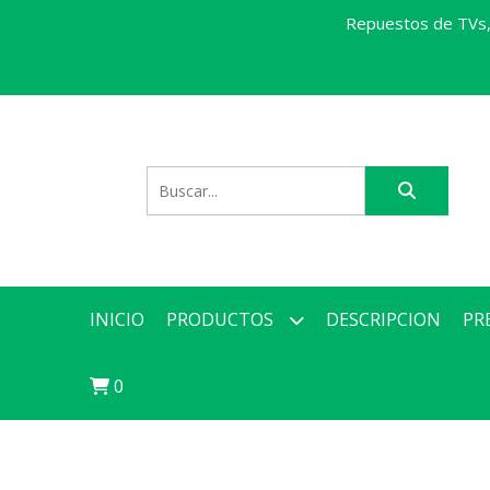
Repuestos de TVs, 
INICIO
PRODUCTOS
DESCRIPCION
PR
0