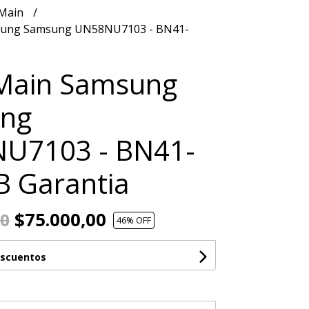
 Main
sung Samsung UN58NU7103 - BN41-
 Main Samsung
ng
U7103 - BN41-
 Garantia
$75.000,00
00
46
% OFF
escuentos