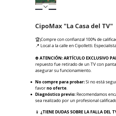
CipoMax "La Casa del TV"
🏆¡Compre con confianza! 100% de califica
📍 Local a la calle en Cipolletti. Especiali
⛔
ATENCIÓN: ARTÍCULO EXCLUSIVO PA
repuesto fue retirado de un TV con pantal
asegurar su funcionamiento.
No compre para probar:
Si no está segur
favor
no oferte
.
Diagnóstico previo:
Recomendamos encar
sea realizado por un profesional calificad
📱
¿TIENE DUDAS SOBRE LA FALLA DEL T