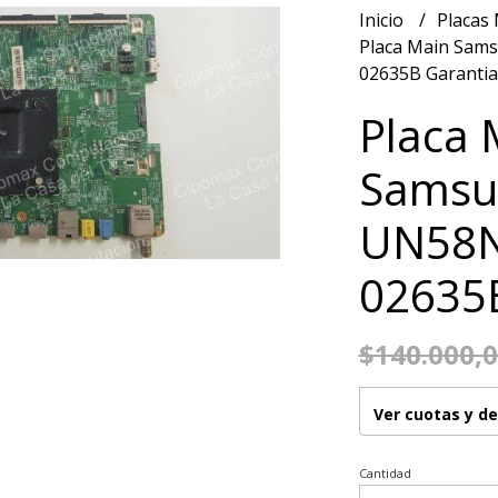
Inicio
Placas
Placa Main Sam
02635B Garantia
Placa
Samsu
UN58N
02635B
$140.000,
Ver cuotas y d
Cantidad