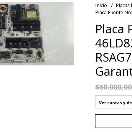
Inicio
Placas
Placa Fuente No
Placa 
46LD8
RSAG7
Garant
$60.000,00
Ver cuotas y d