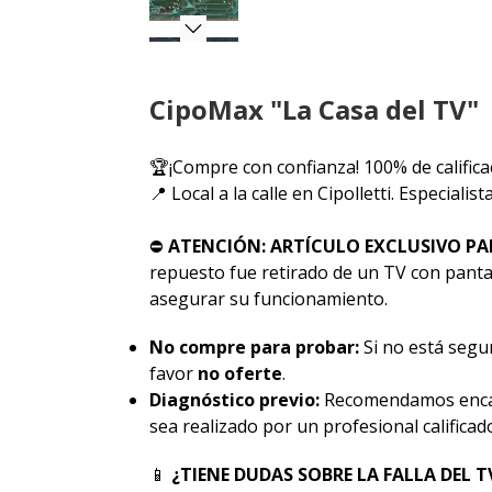
CipoMax "La Casa del TV"
🏆¡Compre con confianza! 100% de califica
📍 Local a la calle en Cipolletti. Especiali
⛔
ATENCIÓN: ARTÍCULO EXCLUSIVO PA
repuesto fue retirado de un TV con pantal
asegurar su funcionamiento.
No compre para probar:
Si no está segur
favor
no oferte
.
Diagnóstico previo:
Recomendamos encar
sea realizado por un profesional calificad
📱
¿TIENE DUDAS SOBRE LA FALLA DEL T