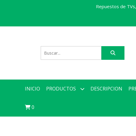
Repuestos de TVs, 
INICIO
PRODUCTOS
DESCRIPCION
PR
0