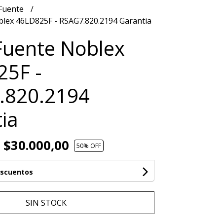
 Fuente
blex 46LD825F - RSAG7.820.2194 Garantia
Fuente Noblex
25F -
.820.2194
ia
$30.000,00
50
% OFF
escuentos
SIN STOCK