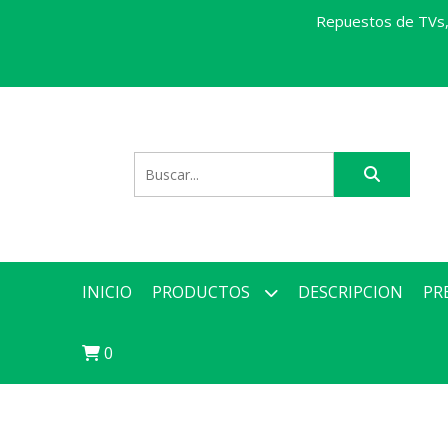
Repuestos de TVs, 
INICIO
PRODUCTOS
DESCRIPCION
PR
0