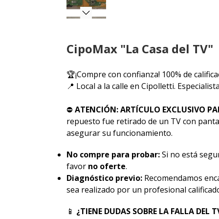
CipoMax "La Casa del TV"
🏆¡Compre con confianza! 100% de califica
📍 Local a la calle en Cipolletti. Especiali
⛔
ATENCIÓN: ARTÍCULO EXCLUSIVO PA
repuesto fue retirado de un TV con pantal
asegurar su funcionamiento.
No compre para probar:
Si no está segur
favor
no oferte
.
Diagnóstico previo:
Recomendamos encar
sea realizado por un profesional calificad
📱
¿TIENE DUDAS SOBRE LA FALLA DEL T