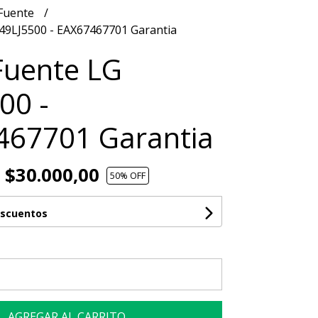
 Fuente
 49LJ5500 - EAX67467701 Garantia
Fuente LG
00 -
467701 Garantia
$30.000,00
50
% OFF
escuentos
AGREGAR AL CARRITO