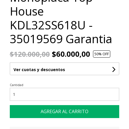
House
KDL32SS618U -
35019569 Garantia
$60.000,00
$120.000,00
50
% OFF
Ver cuotas y descuentos
Cantidad
AGREGAR AL CARRITO