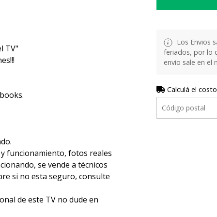
Los Envios s
l TV"
feriados, por lo 
s!!!
envio sale en el
Calculá el costo
ebooks.
ado.
 y funcionamiento, fotos reales
ncionando, se vende a técnicos
e si no esta seguro, consulte
ional de este TV no dude en