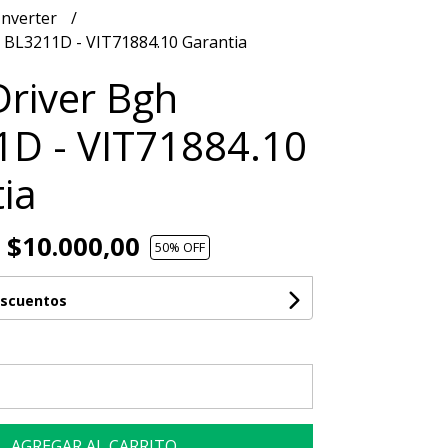
Inverter
h BL3211D - VIT71884.10 Garantia
Driver Bgh
D - VIT71884.10
ia
$10.000,00
50
% OFF
escuentos
AGREGAR AL CARRITO