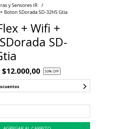
ras y Sensores IR
i + Boton SDorada SD-32HS Gtia
lex + Wifi +
 SDorada SD-
tia
$12.000,00
50
% OFF
escuentos
AGREGAR AL CARRITO