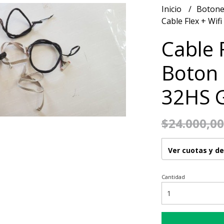
Inicio
Botone
Cable Flex + Wif
Cable F
Boton
32HS G
$24.000,00
Ver cuotas y d
Cantidad