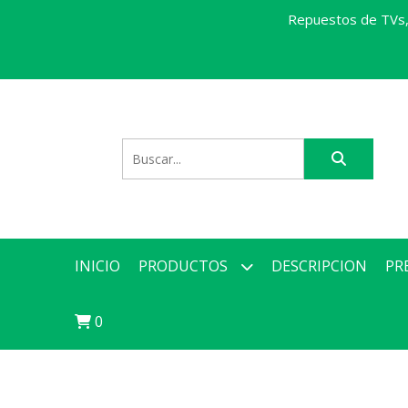
Repuestos de TVs, 
INICIO
PRODUCTOS
DESCRIPCION
PR
0