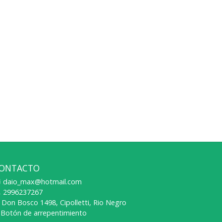
ONTACTO
daio_max@hotmail.com
2996237267
Don Bosco 1498, Cipolletti, Rio Negro
Botón de arrepentimiento