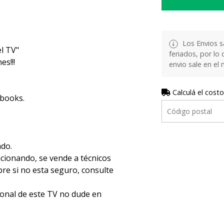
Los Envios s
l TV"
feriados, por lo 
s!!!
envio sale en el
Calculá el costo
ebooks.
ado.
ncionando, se vende a técnicos
e si no esta seguro, consulte
ional de este TV no dude en