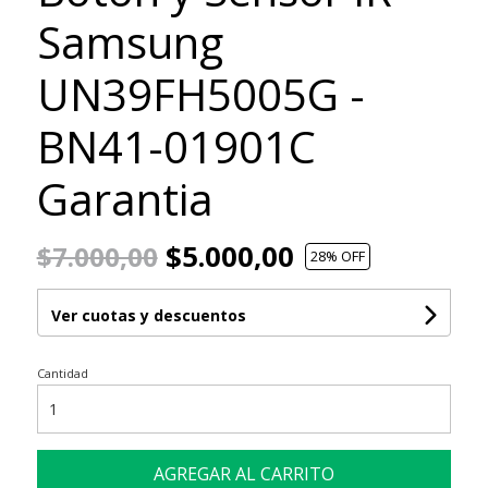
Samsung
UN39FH5005G -
BN41-01901C
Garantia
$5.000,00
$7.000,00
28
% OFF
Ver cuotas y descuentos
Cantidad
AGREGAR AL CARRITO