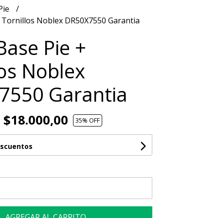
Pie
+ Tornillos Noblex DR50X7550 Garantia
Base Pie +
los Noblex
7550 Garantia
$18.000,00
35
% OFF
escuentos
AGREGAR AL CARRITO