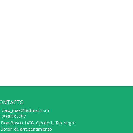
ONTACTO
daio_max@hotmail.com
2996237267
Don Bosco 1498, Cipolletti, Rio Negro
Botón de arrepentimiento