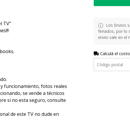
l TV"
Los Envios s
s!!!
feriados, por lo 
envio sale en el
ebooks.
Calculá el costo
ado.
 y funcionamiento, fotos reales
ncionando, se vende a técnicos
e si no esta seguro, consulte
ional de este TV no dude en