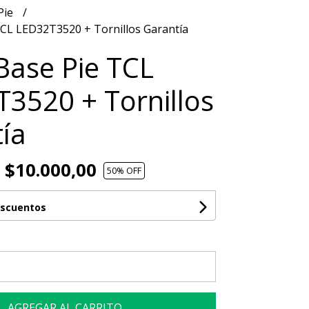
Pie
TCL LED32T3520 + Tornillos Garantía
Base Pie TCL
3520 + Tornillos
ía
$10.000,00
50
% OFF
escuentos
AGREGAR AL CARRITO