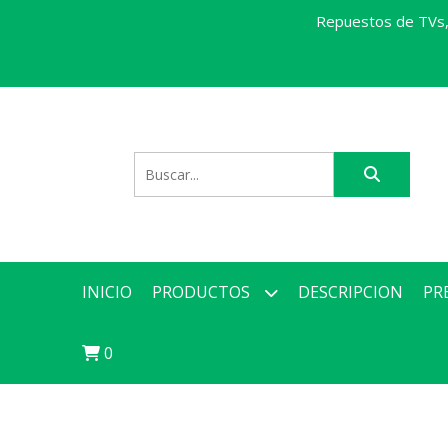
Repuestos de TVs, 
INICIO
PRODUCTOS
DESCRIPCION
PR
0