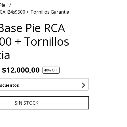
Pie
CA l24s9500 + Tornillos Garantia
Base Pie RCA
00 + Tornillos
ia
$12.000,00
40
% OFF
escuentos
SIN STOCK