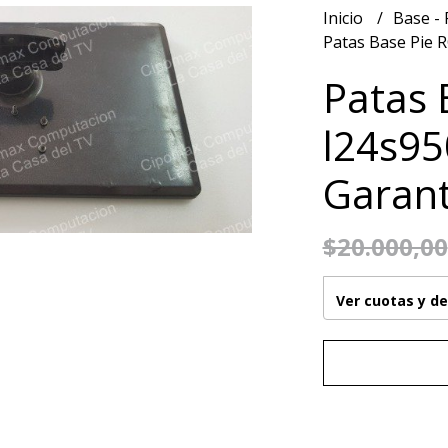
Inicio
Base - 
Patas Base Pie R
Patas 
l24s95
Garant
$20.000,00
Ver cuotas y d