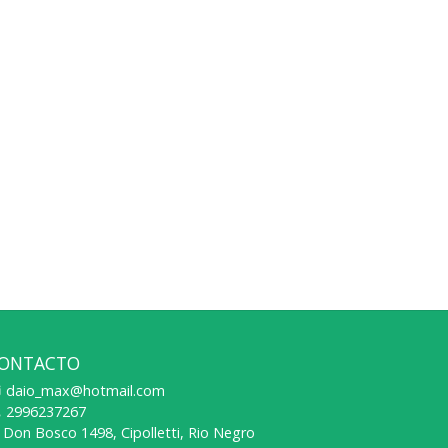
ONTACTO
daio_max@hotmail.com
2996237267
Don Bosco 1498, Cipolletti, Rio Negro